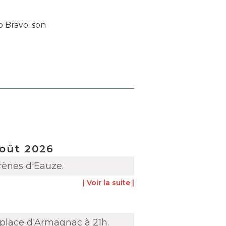
o Bravo: son
août 2026
arènes d'Eauze.
| Voir la suite |
, place d'Armagnac à 21h.