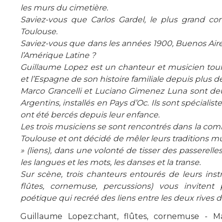
les murs du cimetière.
Saviez-vous que Carlos Gardel, le plus grand co
Toulouse.
Saviez-vous que dans les années 1900, Buenos Aire
l’Amérique Latine ?
Guillaume Lopez est un chanteur et musicien toulo
et l’Espagne de son histoire familiale depuis plus d
Marco Grancelli et Luciano Gimenez Luna sont de
Argentins, installés en Pays d’Oc. Ils sont spécialist
ont été bercés depuis leur enfance.
Les trois musiciens se sont rencontrés dans la co
Toulouse et ont décidé de mêler leurs traditions m
» (liens), dans une volonté de tisser des passerelle
les langues et les mots, les danses et la transe.
Sur scène, trois chanteurs entourés de leurs inst
flûtes, cornemuse, percussions) vous inviten
poétique qui recréé des liens entre les deux rives d
Guillaume Lopez:chant, flûtes, cornemuse - Mar