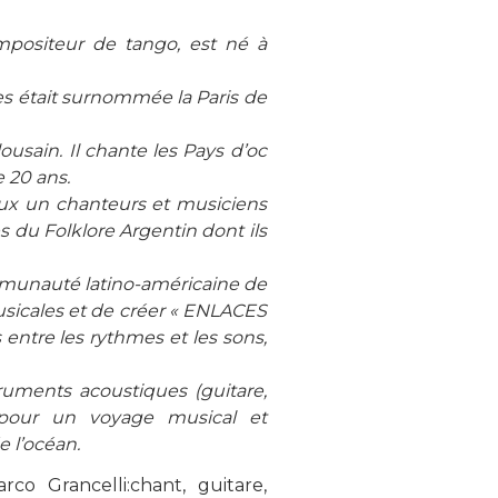
mpositeur de tango, est né à
s était surnommée la Paris de
usain. Il chante les Pays d’oc
e 20 ans.
ux un chanteurs et musiciens
es du Folklore Argentin dont ils
mmunauté latino-américaine de
usicales et de créer « ENLACES
s entre les rythmes et les sons,
ruments acoustiques (guitare,
t pour un voyage musical et
e l’océan.
co Grancelli:chant, guitare,