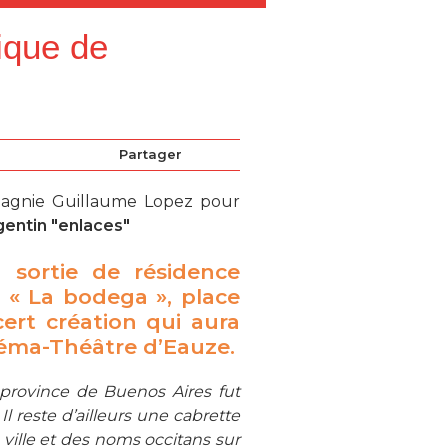
ique de
Partager
mpagnie Guillaume Lopez pour
gentin "enlaces"
a
sortie de résidence
e « La bodega », place
cert création qui aura
néma-Théâtre d’Eauze.
 province de Buenos Aires fut
l reste d’ailleurs une cabrette
ville et des noms occitans sur